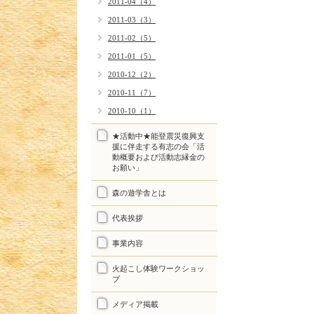
2011-04（4）
2011-03（3）
2011-02（5）
2011-01（5）
2010-12（2）
2010-11（7）
2010-10（1）
★活動中★能登震災復興支
援に伴走する有志の会「活
動概要および活動志縁金の
お願い」
森の遊学舎とは
代表挨拶
事業内容
火起こし体験ワークショッ
プ
メディア掲載