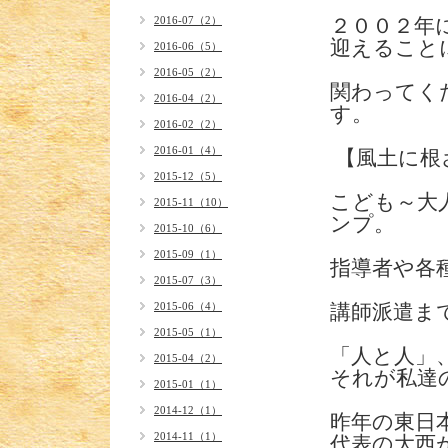
2016-07（2）
２００２年
迎えること
2016-06（5）
2016-05（2）
関わってく
2016-04（2）
す。
2016-02（2）
2016-01（4）
【風土に根
2015-12（5）
こども～大
2015-11（10）
ンプ。
2015-10（6）
2015-09（1）
指導者や各
2015-07（3）
2015-06（4）
講師派遣ま
2015-05（1）
「人と人」
2015-04（2）
それが私達
2015-01（1）
2014-12（1）
昨年の東日
2014-11（1）
代表の大西