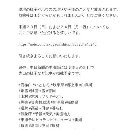
現地の様子やハウスの現状や今後のことなど放映されます。
放映枠は１分ぐらいかもしれませんが、ぜひご覧ください。
来週２３日（日）および２４日（月・祝）についても
共にご活動いただけると嬉しいです。
https://note.com/takuyaonishi/n/n8d82d4a4524d
引き続きよろしくお願いいたします。
追伸：中日新聞の中濃版には明後日の朝刊で
先日の様子など記事が掲載予定です。
#石徹白 #いとしろ #岐阜県 #郡上市 #白鳥町
#豪雪 #除雪 #雪 #雪国
#山村 #寒波 #ソリ #子ども
#災害 #災害救助法 #新潟県 #福島県
#過疎 #高齢 #田舎 #暮らし
#気象庁 #予報 #天気 #美濃地方
#東海テレビ #テレビ #ニュース #番組
#報道 #新聞 #中日 #取材