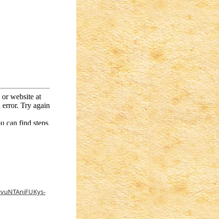
vvuNTAniFUKys-