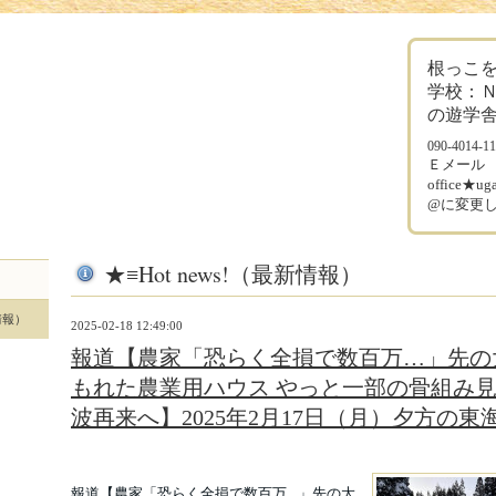
根っこ
学校：
の遊学
090-4014-1
Ｅメー
office★
@に変更
★≡Hot news!（最新情報）
新情報）
2025-02-18 12:49:00
報道【農家「恐らく全損で数百万…」先の
もれた農業用ハウス やっと一部の骨組み
波再来へ】2025年2月17日（月）夕方の東
報道【農家「恐らく全損で数百万…」先の大