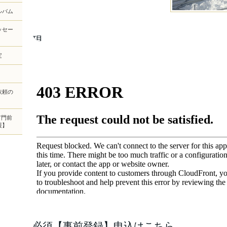
ルバム
ッセー
現
地、
定
石
徹
白
地
依頼の
区
（岐
市門前
阜
援】
県
郡
上
市
白
鳥
町）
の
農
家
必須【事前登録】申込はこちら