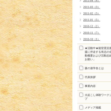
2011-04（4）
2011-03（3）
2011-02（5）
2011-01（5）
2010-12（2）
2010-11（7）
2010-10（1）
★活動中★能登震災
援に伴走する有志の
動概要および活動志
お願い」
森の遊学舎とは
代表挨拶
事業内容
火起こし体験ワーク
プ
メディア掲載