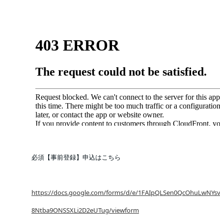
必須【事前登録】申込はこちら
https://docs.google.com/forms/d/e/1FAIpQLSen0QcOhuLwNYs
8Ntba9ONSSXLi2D2eUTug/viewform