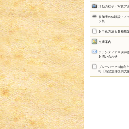
活動の様子・写真ア
参加者の体験談・メ
ジ集
お申込方法＆各種規
交通案内
ボランティア＆講師
お問い合わせ
プレーパークin輪島
町【能登震災復興支