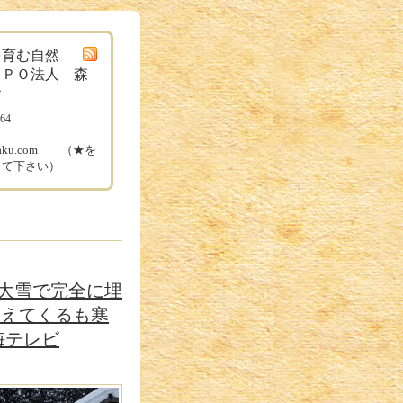
を育む自然
ＮＰＯ法人 森
舎
164
ル
ugaku.com （★を
して下さい）
大雪で完全に埋
見えてくるも寒
海テレビ