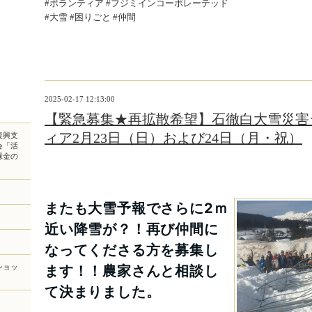
#ボランティア #フジミインコーポレーテッド
#大雪 #困りごと #仲間
2025-02-17 12:13:00
【緊急募集★再拡散希望】石徹白大雪災害
ィア2月23日（日）および24日（月・祝）
復興支
会「活
縁金の
またも大雪予報でさらに2ｍ
近い降雪が？！再び仲間に
なってくださる方を募集し
ショッ
ます！！農家さんと相談し
て決まりました。