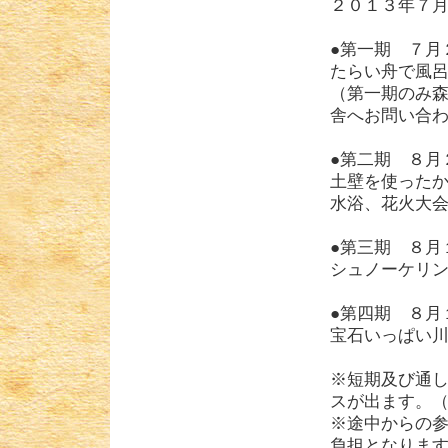
２０１３年７
●第一期 ７月
たらい舟で風呂
（第一期のみ
舎へお問い合
●第二期 ８
土壁を使ったか
水浴、花火大
●第三期 
シュノーケリ
●第四期 
宝石いっぱい
※短期及び通
スが出ます。
※途中からの
負担となりま