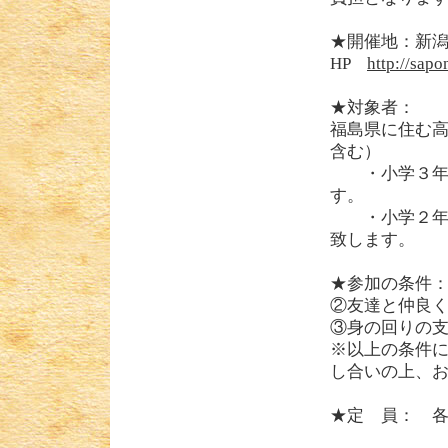
★開催地：新
HP
http://sap
★対象者
福島県に住む
含む）
・小学３年生
す。
・小学２年生
致します。
★参加の条件
②友達と仲良
③身の回りの
※以上の条件
し合いの上、
★定 員： 