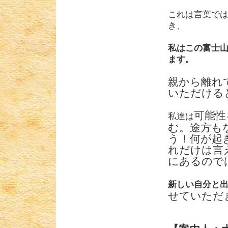
これは言葉で
き、
私はこの富士
ます。
親から離れ
いただける
可能性
私達は
む。途方も
う！何が起
れだけは言
にあるので
新しい自分と
せていただ