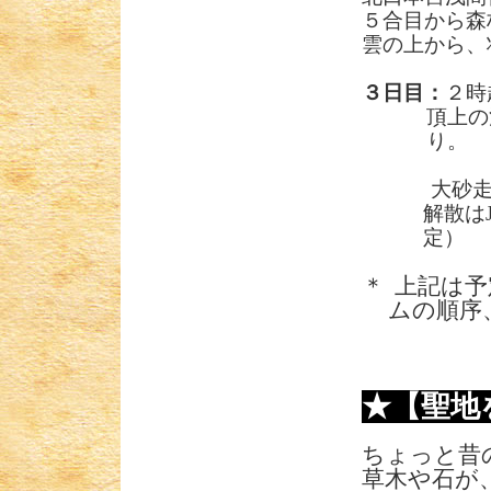
５合目から森
雲の上から、
３日目：
２時
頂上の
り。
大砂
解散は
定）
＊
上記は予
ムの順序
★【聖地
ちょっと昔
草木や石が