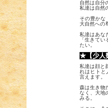
自然は自分
私達は自然
その豊かな
大自然への
私達はあな
「生きてい
たい。
★【少人
私達は顔と
れはヒトと
言えます。
森は生き物
なく、大地
みる。