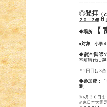
===========
◎
登拝
（
８
２０１３年
【 
◆場所
●
対象
小学４
御師
◆宿泊
室町時代に遡
＊
2
日目は
8
合
◆参加費：
「
通
※
6
月３０日ま
※東日本大震