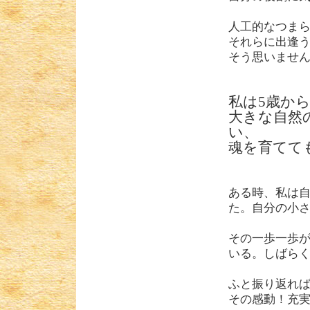
人工的なつま
それらに出逢
そう思いませ
私は
5
歳か
大きな自然
い、
魂を育てて
ある時、私は
た。自分の小
その一歩一歩
いる。しばら
ふと振り返れ
その感動！充