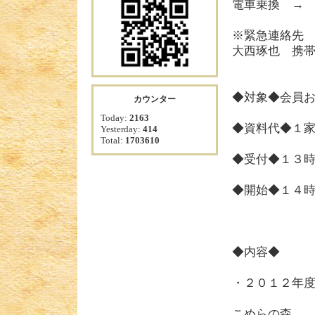
電車乗換 
※緊急連絡先
大西琢也 携
◆対象◆会員
カウンター
Today:
2163
◆資料代◆１家
Yesterday:
414
Total:
1703610
◆受付◆１３
◆開始◆１４
◆内容◆
・２
こ