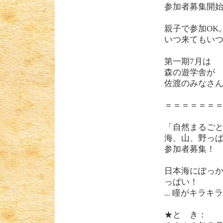
参加者募集開
親子で参加OK
いつ来てもい
第一期7月は
森の遊学舎が
佐渡のみなさ
＝＝＝＝＝＝
「自然まるご
海、山、野っ
参加者募集！
日本海にぽっ
っぱい！
...
瞳がキラキラ
★と き