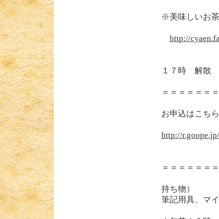
※美味し
http://cyaen.
１７時 解散
＝＝＝＝＝＝
お申込はこち
http://r.goope.j
＝＝＝＝＝＝
持ち物）
筆記用具、マ