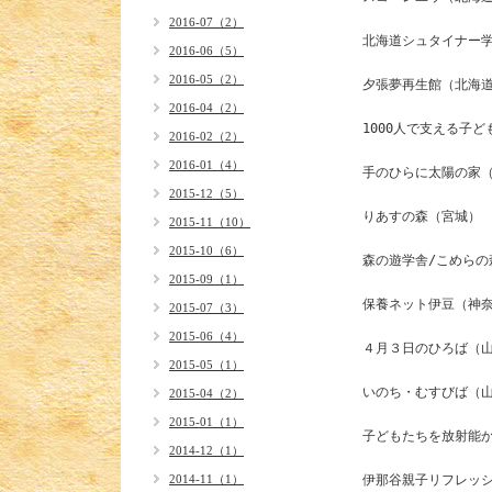
2016-07（2）
北海道シュタイナー学
2016-06（5）
2016-05（2）
夕張夢再生館（北海道
2016-04（2）
1000人で支える子ど
2016-02（2）
2016-01（4）
手のひらに太陽の家（
2015-12（5）
りあすの森（宮城）

2015-11（10）
2015-10（6）
森の遊学舎/こめらの
2015-09（1）
保養ネット伊豆（神奈
2015-07（3）
2015-06（4）
４月３日のひろば（山
2015-05（1）
いのち・むすびば（山
2015-04（2）
2015-01（1）
子どもたちを放射能か
2014-12（1）
2014-11（1）
伊那谷親子リフレッシ