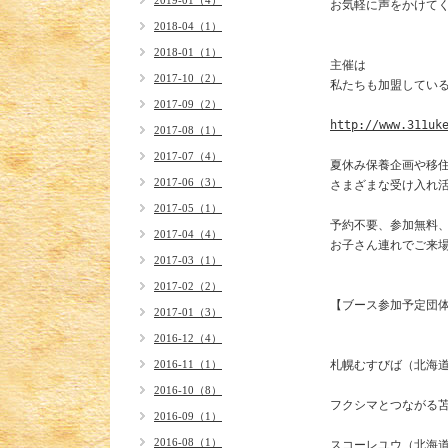
2019-01（4）
お気軽に声をかけてく
2018-04（1）
2018-01（1）
主催は

2017-10（2）
私たちも加盟している
2017-09（2）
http://www.311uk
2017-08（1）
2017-07（4）
夏休み保養企画や移住
2017-06（3）
さまざまな受け入れ活
2017-05（1）
予約不要、参加無料、
2017-04（4）
お子さん連れでご来場
2017-03（1）
2017-02（2）
【ブース参加予定団体
2017-01（3）
2016-12（4）
2016-11（1）
札幌むすびば（北海道
2016-10（8）
フクシマとつながる苫
2016-09（1）
2016-08（1）
スコーレユウ（北海道