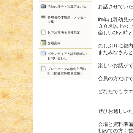
お話させてい
活動の様子・写真アルバム
参加者の体験談・メッセー
昨年は乳幼児
ジ集
３０名以上の
楽しいひと時
お申込方法＆各種規定
交通案内
久しぶりに都
またみなさん
ボランティア＆講師依頼の
お問い合わせ
楽しいお話が
プレーパークin輪島市門前
町【能登震災復興支援】
会員の方だけ
どなたでもウ
ぜひお越しい
会場と資料準
初めての方も