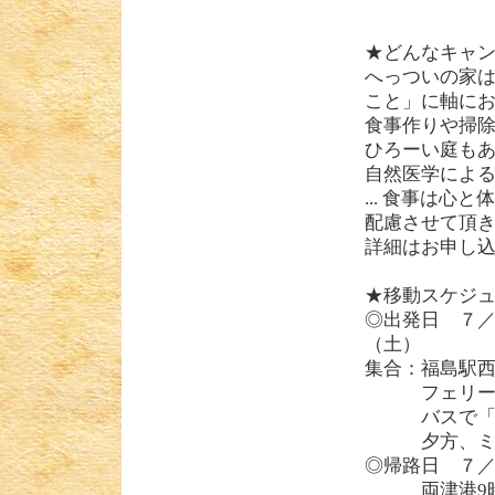
★どんなキャ
へっついの家は
こと」に軸に
食事作りや掃
ひろーい庭も
自然医学による
...
食事は心と体
配慮させて頂
詳細はお申し
★移動スケジ
◎出発日 ７
（土
集合：福島駅
フェリーにて
バスで「へっ
夕方、ミーテ
◎帰路日 ７
両津港9時1