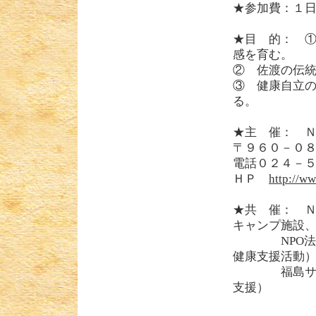
★参加費：１日
★目 的： 
感を育む。
② 佐渡の伝
③ 健康自立
る。
★主 催： 
〒９６０－０
電話０２４－５８
ＨＰ
http://w
★共 催： 
キャンプ施設
NPO法人ラ
健康支援活動
福島サポート
支援）