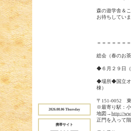
森の遊学舎＆
お待ちしてい
＝＝＝＝＝＝
総会（春のお
◆６月２９日
◆場所◆国立
棟）
〒151-005
※最寄り駅：小
2026.08.06 Thursday
地図→
http://ww
正門を入って
携帯サイト