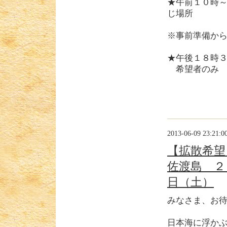
★午前１０時
じ場所
※事前準備か
★午後１８時
希望者のみ
2013-06-09 23:21:0
【拡散希望
佐渡島 ２
日（土）
みなさま、お
日本海に浮か