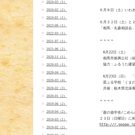
2024-03（1）
2024-02（2）
６月８日（土）いわき
2024-01（1）
６月２２日（土）と２
2023-06（1）
「相馬・丸森相談会」
2022-03（1）
＝＝＝＝

2021-07（1）
2021-06（2）
　6月22日（土）　「
2020-11（1）
　相馬市振興公社（福島
　協力：ふるうた建築
2020-05（1）
2020-04（3）
　6月23日（日）　「
2020-03（4）
　星ふる学校「くまの
2020-02（3）
　共催：栃木県北保養
2020-01（2）
＝＝＝＝

2019-06（2）
2019-04（2）
「森の遊学舎/こめら
2019-03（1）
http://r.goope.j
2019-02（2）