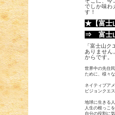
そこに、今
でしか味わ
す！
★【富士
⇒ 富士
「富士山ク
ありません
からです。
世界中の先住
ために、様々
ネイティブア
ビジョンクエ
地球に生きる
人生の根っこ
自分の役割に