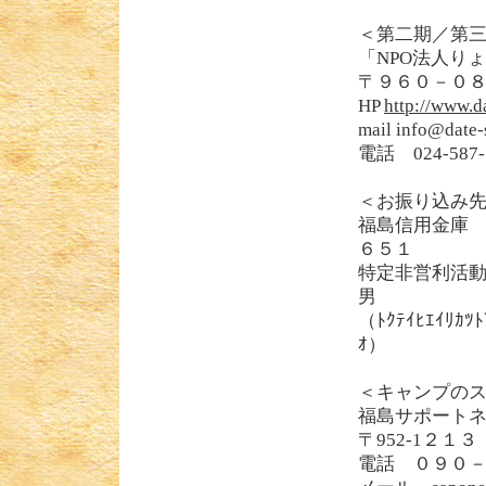
＜第二期／第
「NPO法人り
〒９６０－０
HP
http://www.d
mail info@date
電話 024-587
＜お振り込み
福島信用金庫
６５１
特定非営利活
男
（ﾄｸﾃｲﾋｴｲﾘｶﾂﾄ
ｵ）
＜キャンプの
福島サポート
〒952-1２
電話 ０９０