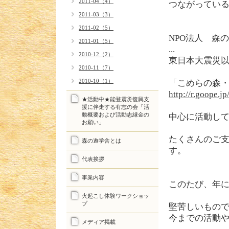
2011-04（4）
つながってい
2011-03（3）
2011-02（5）
NPO法人 森
2011-01（5）
...
2010-12（2）
東日本大震災
2010-11（7）
2010-10（1）
「こめらの森
http://r.goope.j
★活動中★能登震災復興支
援に伴走する有志の会「活
動概要および活動志縁金の
中心に活動し
お願い」
たくさんのご
森の遊学舎とは
す。
代表挨拶
事業内容
このたび、年
火起こし体験ワークショッ
プ
堅苦しいもの
今までの活動
メディア掲載