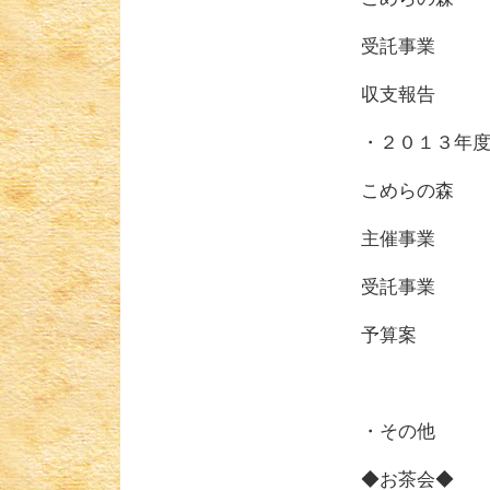
受託事
収支報
・２
こ
主
受
予算
・その他
◆お茶会