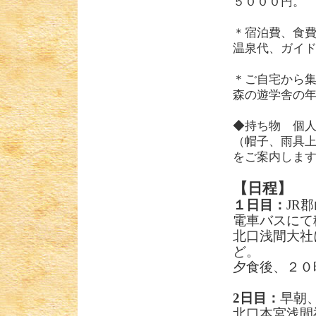
５０００円。
＊宿泊費、食
温泉代、ガイ
＊ご自宅から
森の遊学舎の
◆持ち物 個
（帽子、雨具
をご案内しま
【日程】
１日目：
JR
郡
電車バスにて
北口浅間大社
ど。
夕食後、２０
2
日目：
早朝
北口本宮浅間