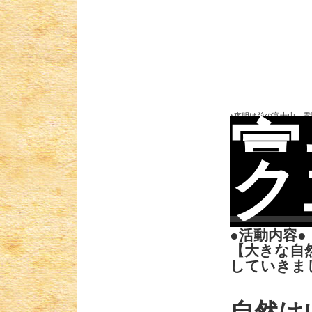
↑夜明け前の富士山。雲
富
ク
●活動内容
【大きな自
していきま