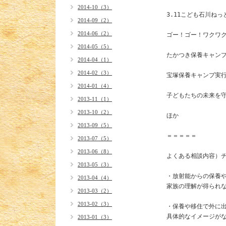
2014-10（3）
3.11こども石川ねっ
2014-09（2）
2014-06（2）
ゴー！ゴー！ワクワク
2014-05（5）
たかつき保養キャンプ
2014-04（1）
2014-02（3）
宝塚保養キャンプ実行
2014-01（4）
子どもたちの未来を守
2013-11（1）
2013-10（2）
ほか

2013-09（5）
＝＝＝＝＝

2013-07（5）
2013-06（8）
よくある相談内容）チ
2013-05（3）
・放射能からの保養や
2013-04（4）
家族の理解が得られな
2013-03（2）
2013-02（3）
・保養や移住で外に出
具体的なイメージがな
2013-01（3）