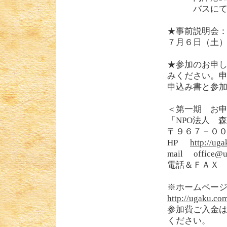
バスにて福
★事前説明会
７月６日（土）
★参加のお申
みください。
申込み書と参
＜第一期 お
「NPO法人 
〒９６７－０
HP
http://ug
mail office@u
電話＆ＦＡＸ 0
※ホームペー
http://ugaku.co
参加費ご入金
ください。