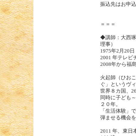
振込先はお申
＝＝＝
◆講師：大西琢
理事）
1975年2月
2001 年テ
2008年から
火起師（ひおこ
ぐ」というヴ
世界８カ国、2
同時に子ども
２０年。
「生活体験」
弾ませる機会
2011 年、