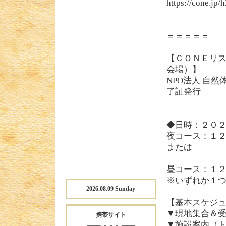
https://cone.jp/
＝＝＝＝＝
【ＣＯＮＥリ
会場）】
NPO法人 自然体
了証発行
◆日時：２０
夜コース：１
または
昼コース：１
※いずれか１
2026.08.09 Sunday
【基本スケジ
▼現地集合＆
携帯サイト
▼施設案内（