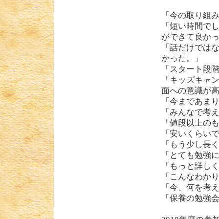
「今の取り組
「短い時間で
ができて良か
「話だけでは
かった。」
「スタート段
「キッズキャ
面への意識が
「今まであま
「みんなで考
「値段以上の
「安いくらい
「もう少し長く
「とても勉強
「もっと詳し
「こんなわか
「今、何を考
「保養の勉強