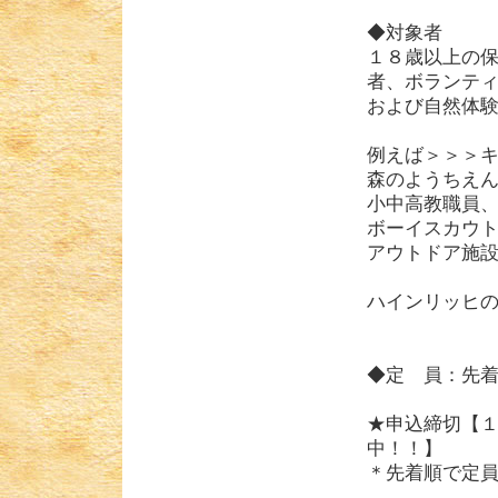
◆対象者
１８歳以上の
者、ボランテ
および自然体
例えば＞＞＞
森のようちえ
小中高教職員
ボーイスカウ
アウトドア施
ハインリッヒ
◆定 員：先
★申込締切【１
中！！】
＊先着順で定