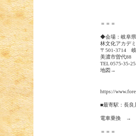
＝＝＝
◆会場：岐阜
林文化アカデ
〒501-3714
美濃市曽代8
TEL 0575-35-2
地図→
https://www.for
■最寄駅：長良
電車乗換 → http
＝＝＝