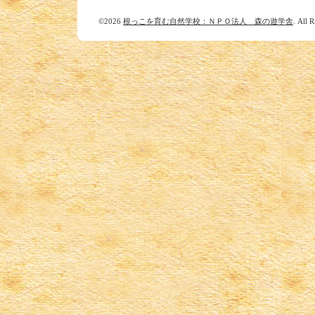
©2026
根っこを育む自然学校：ＮＰＯ法人 森の遊学舎
. All 