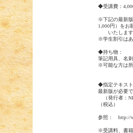
◆受講費：4,0
※下記の最新
1,000円）をお
いたします。
※学生割引は
◆持ち物：
筆記用具、名
※可能な方は
◆指定テキス
最新版が必要
（発行者：N
（税込）
参照： http://www
※受講料、書