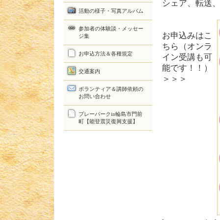
シェア、転送、
活動の様子・写真アルバム
参加者の体験談・メッセー
お申込みはこ
ジ集
ちら（オンラ
お申込方法＆各種規定
イン受講も可
能です！！）
交通案内
＞＞＞
ボランティア＆講師依頼の
お問い合わせ
プレーパークin輪島市門前
町【能登震災復興支援】