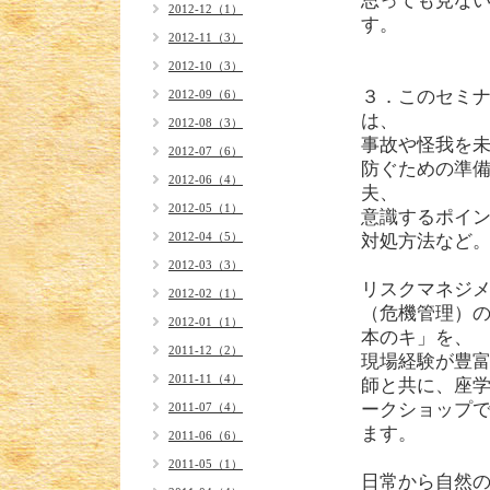
思っても見な
2012-12（1）
す。
2012-11（3）
2012-10（3）
３．このセミ
2012-09（6）
は、
2012-08（3）
事故や怪我を
2012-07（6）
防ぐための準
2012-06（4）
夫、
2012-05（1）
意識するポイ
2012-04（5）
対処方法など
2012-03（3）
リスクマネジ
2012-02（1）
（危機管理）
2012-01（1）
本のキ」を、
2011-12（2）
現場経験が豊
2011-11（4）
師と共に、座
ークショップ
2011-07（4）
ます。
2011-06（6）
2011-05（1）
日常から自然