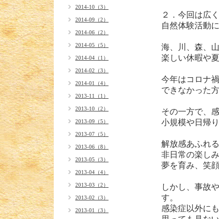
2014-10（3）
２．今回は広
2014-09（2）
自然体験活動
2014-06（2）
2014-05（5）
海、川、森、
楽しい休暇や
2014-04（1）
2014-02（3）
今年はコロナ
2014-01（4）
できなかった
2013-11（1）
2013-10（2）
その一方で、
小規模や日帰
2013-09（5）
2013-07（5）
解放感あふれ
2013-06（8）
非日常の楽し
2013-05（3）
夢を育み、笑
2013-04（4）
2013-03（2）
しかし、事故
す。
2013-02（3）
感染症以外に
2013-01（3）