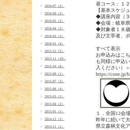
昼コース：１
2016-07（2）
【基本スケジ
2016-06（5）
◆講座内容（
2016-05（2）
◆会場：岐阜
2016-04（2）
◆対象者１８
及び主宰者、
2016-02（2）
2016-01（4）
すべて表示
2015-12（5）
お申込みはこ
2015-11（10）
も同様に申込
2015-10（6）
入ください）
https://cone.jp/
2015-09（1）
2015-07（3）
2015-06（4）
2015-05（1）
2015-04（2）
2015-01（1）
１．全国12会
昨年に続いて
2014-12（1）
県立森林文化アカデミ
2014-11（1）