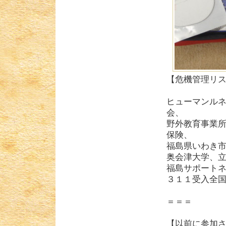
【危機管理リ
ヒューマンルネ
会、
野外教育事業
保険、
福島県いわき
奥会津大学、
福島サポート
３１１受入全
＝＝＝
【以前に参加