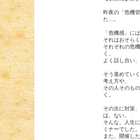
昨夜の「危機
た…。
「危機感」に
それはおそら
それぞれの危
く、
よく話し合い
そう進めてい
考え方や、
その人そのも
く。
その次に対策
は、ない。
そんな、人生
ミナーでした
また、開催し