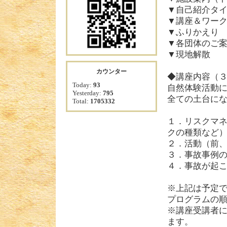
▼自己紹介タ
▼講座＆ワー
▼ふりかえり
▼各団体のご
▼現地解散
カウンター
◆講座内容（
Today:
93
自然体験活動
Yesterday:
795
全ての土台に
Total:
1705332
１．リスクマネ
クの種類など
２．活動（前
３．事故事例
４．事故が起
※上記は予定
プログラムの
※講座受講者
ます。