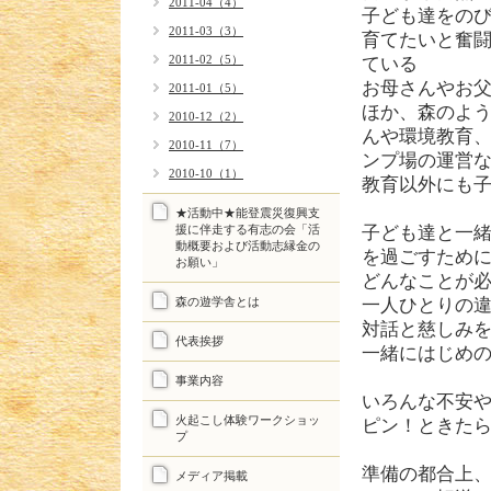
2011-04（4）
子ども達をの
2011-03（3）
育てたいと奮
2011-02（5）
ている
お母さんやお
2011-01（5）
ほか、森のよ
2010-12（2）
んや環境教育
2010-11（7）
ンプ場の運営
2010-10（1）
教育以外にも
★活動中★能登震災復興支
援に伴走する有志の会「活
子ども達と一
動概要および活動志縁金の
を過ごすため
お願い」
どんなことが
森の遊学舎とは
一人ひとりの
対話と慈しみ
代表挨拶
一緒にはじめ
事業内容
いろんな不安
火起こし体験ワークショッ
ピン！ときた
プ
準備の都合上
メディア掲載