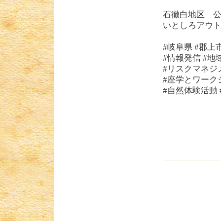
石徹白地区 公式ホー
いとしろアウトドアビレ
#岐阜県 #郡上
#情報発信 #地
#リスクマネジ
#座学とワーク
#自然体験活動