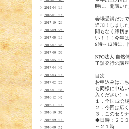
2019-01（4）
時に、開講い
2018-04（1）
2018-01（1）
会場受講だけ
2017-10（2）
追加！しまし
2017-09（2）
間もなく締切
い！！！今年は1
2017-08（1）
9時～12時に
2017-07（4）
2017-06（3）
NPO法人 自然体
2017-05（1）
了証発行の講
2017-04（4）
2017-03（1）
目次
お申込みはこ
2017-02（2）
も同様に申込
2017-01（3）
入ください）＞＞＞htt
2016-12（4）
１．全国12会
2016-11（1）
２．今回は広
2016-10（8）
３．このセミ
◆日時：２０
2016-09（1）
～２１時
2016-08（1）