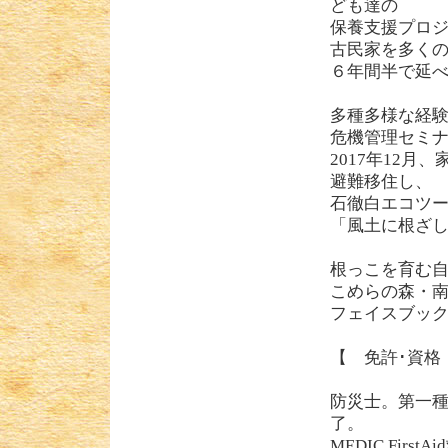
ども達の
保養支援プロ
古民家を多く
６年間半で延べ
多種多様な経
危機管理セミ
2017年12
避難移住し、
石徹白エコツ
「風土に根ざ
根っこを育む自然学
こめらの森・南会津 ht
フェイスブックページ：
【 免許･資格
防災士。第一
了。
MEDIC Fi