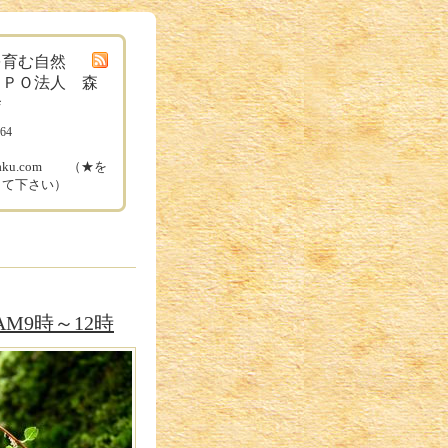
を育む自然
ＮＰＯ法人 森
舎
164
ル
ugaku.com （★を
して下さい）
M9時～12時