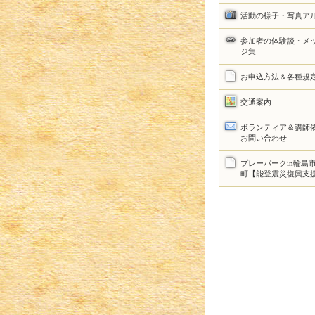
活動の様子・写真ア
参加者の体験談・メ
ジ集
お申込方法＆各種規
交通案内
ボランティア＆講師
お問い合わせ
プレーパークin輪島
町【能登震災復興支