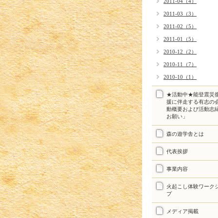
2011-04（4）
2011-03（3）
2011-02（5）
2011-01（5）
2010-12（2）
2010-11（7）
2010-10（1）
★活動中★能登震災
援に伴走する有志の
動概要および活動志
お願い」
森の遊学舎とは
代表挨拶
事業内容
火起こし体験ワーク
プ
メディア掲載