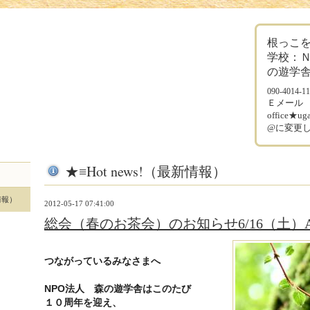
根っこ
学校：
の遊学
090-4014-1
Ｅメー
office★
@に変更
★≡Hot news!（最新情報）
新情報）
2012-05-17 07:41:00
総会（春のお茶会）のお知らせ6/16（土）A
つながっているみなさまへ
NPO法人 森の遊学舎はこのたび
１０周年を迎え、