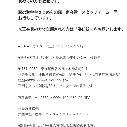
初めての方も歓迎です。
森の遊学舎＆こめらの森・南会津 スタッフチーム一同、
お待ちしています。
※正会員の方で欠席される方は「委任状」をお願いします。
◆日時◆６月１６日（土）午前９時～１２時 
◆場所◆国立オリンピック記念青少年センター　桜花亭
〒151-0052　東京都渋谷区代々木神園町3-1
※最寄り駅：小田急線参宮橋駅　徒歩7分（地下に有料駐車場あり）
地図→http://www.nyc.go.jp/
正門を入って階段を昇り、センター棟の裏手です。
電車乗換　→　http://www.jorudan.co.jp/
※緊急連絡先
大西琢也　携帯　０９０－４０１４－１１６４
◆対象◆会員および一般の方で活動に関心のある方。