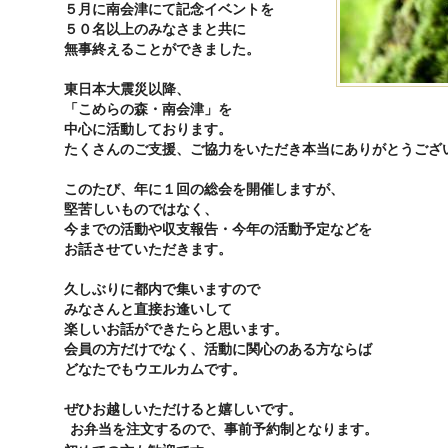
５月に南会津にて記念イベントを
５０名以上のみなさまと共に
無事終えることができました。
東日本大震災以降、
「こめらの森・南会津」
を
中心に活動しております。
たくさんのご支援、
ご協力をいただき
本当にありがとうござ
このたび、年に１回の総会を開催しますが、
堅苦しいものではなく、
今までの活動や収支報告・
今年の活動予定などを
お話させていただきます。
久しぶりに都内で集いますので
みなさんと直接お逢いして
楽しいお話ができたらと思います。
会員の方だけでなく、
活動に関心のある方ならば
どなたでもウエルカムです。
ぜひお越しいただけると嬉しいです。
お弁当を注文するので、事前予約制となります。