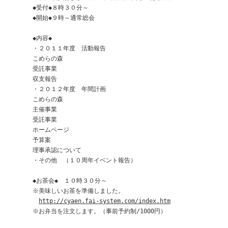
◆受付◆
８時３０分～
◆開始◆９時～通常総会 
◆内容◆
・２０１１年度　活動報告　 　　　　　　　　　　　　　　　
こめらの森　　　　　　　　　　　　　　　
受託事業　　　　　
収支報告 　　　　　
・２０１２年度　年間計画　 　　　　　　　　　　　　　　　
こめらの森　　　　　　　　　　　　　　　
主催事業 　　　　　　　　　　　　　　　　
受託事業 　　　　　　　　　　　　　　　
ホームページ　　　　
予算案 　　　　　
理事承認について 　　　　　
・その他　（１０周年イベント報告） 
◆
お茶会◆　
１
０時３０分～　　　
※美味しいお茶を準備しました。 　　　　　　
http://cyaen.fai-system.com/index.htm
※お弁当を注文します。（事前予約制/1000円
）　　　　　　　