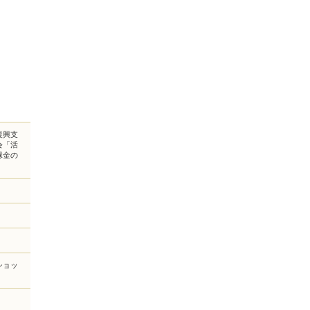
復興支
会「活
縁金の
ショッ