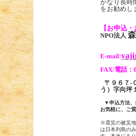
かなり長時
をお勧めし
【お申込・
NPO
法人
yaj
E-mail:
FAX/
電話：
〒９６７
-
う）字向
▼申込方法、
お気軽に、ご
※震災の被災
は日本列島の