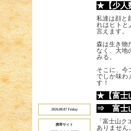
★【少人
私達は顔と
れはヒトと
言えます。
森は生き物
なく、大地
みる。
そこに、今
でしか味わ
す！
★【富士
⇒ 富士
2026.08.07 Friday
「富士山ク
携帯サイト
ありません