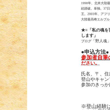
1998
年、北米大陸
続踏破。単独。
37
日
王。
2003
年、アフ
大陸最高峰エルブル
★≡「私の魂を
します」
「野人魂
ブログ
●申込方法
参加者自
ださい。
氏名、〒、住
登山やキャン
参加のきっか
※登山経験