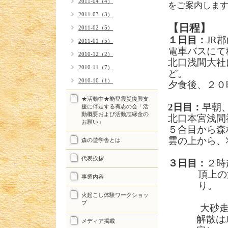
2011-04（4）
をご案内しま
2011-03（3）
【日程】
2011-02（5）
１日目：
JR
郡
2011-01（5）
電車バスにて
2010-12（2）
北口浅間大社
2010-11（7）
ど。
2010-10（1）
夕食後、２０
★活動中★能登震災復興支
2
日目：
早朝
援に伴走する有志の会「活
動概要および活動志縁金の
北口本宮浅間
お願い」
５合目から森
雲の上から、
森の遊学舎とは
代表挨拶
３日目：
２時
頂上の
事業内容
り。
火起こし体験ワークショッ
プ
大砂
解散は
メディア掲載