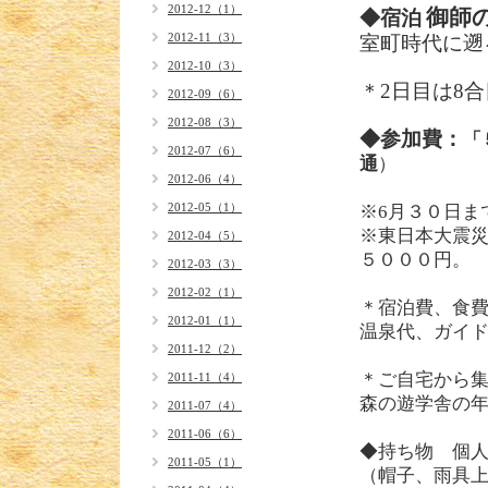
2012-12（1）
御師
◆宿泊
2012-11（3）
室町時代に遡
2012-10（3）
＊
2
日目は
8
合
2012-09（6）
2012-08（3）
◆参加費：
「
2012-07（6）
通
2012-06（4）
2012-05（1）
※
6
月３０日ま
※東日本大震
2012-04（5）
５０００円。
2012-03（3）
2012-02（1）
＊宿泊費、食
2012-01（1）
温泉代、ガイ
2011-12（2）
＊ご自宅から
2011-11（4）
森の遊学舎の
2011-07（4）
2011-06（6）
◆持ち物 個
2011-05（1）
（帽子、雨具