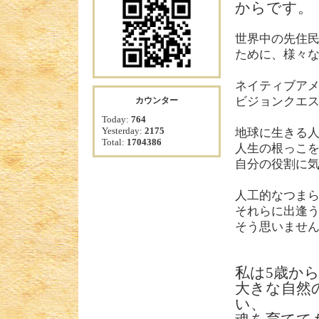
からです。
世界中の先住
ために、様々
ネイティブア
ビジョンクエ
カウンター
Today:
764
Yesterday:
2175
地球に生きる
Total:
1704386
人生の根っこ
自分の役割に
人工的なつま
それらに出逢
そう思いませ
私は
5
歳か
大きな自然
い、