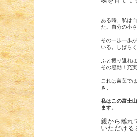
魂を育てて
ある時、私は
た。自分の小
その一歩一歩
いる。しばら
ふと振り返れ
その感動！充
これは言葉で
き、
私はこの富士
ます。
親から離れ
いただける