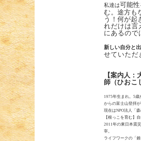
可能性
私達は
む。途方も
う！何が起
れだけは言
にあるので
新しい自分と
せていただ
【案内人：
師（ひおこ
1975
年生まれ。
5
歳
からの富士山登拝が
現在は
NPO
法人「森
【根っこを育む】自
2011
年の東日本震
宰。
ライフワークの「