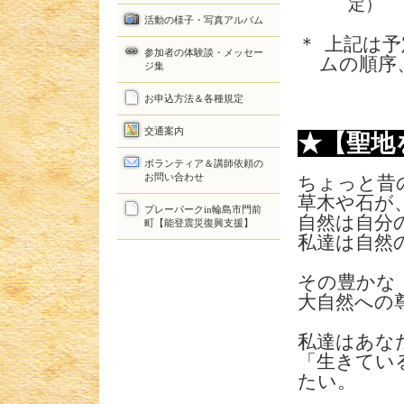
定）
活動の様子・写真アルバム
＊
上記は予
参加者の体験談・メッセー
ムの順序
ジ集
お申込方法＆各種規定
交通案内
★【聖地
ボランティア＆講師依頼の
お問い合わせ
ちょっと昔
草木や石が
プレーパークin輪島市門前
自然は自分
町【能登震災復興支援】
私達は自然
その豊かな
大自然への
私達はあな
「生きてい
たい。