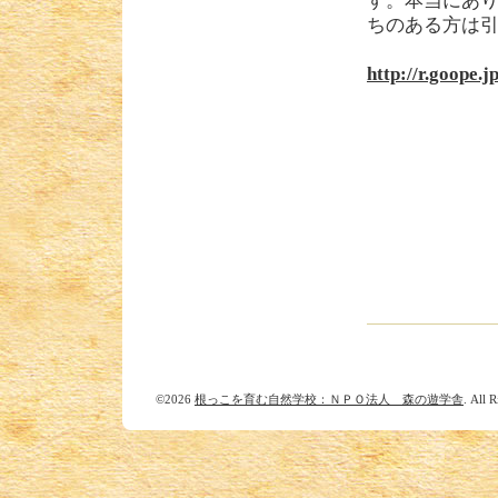
す。本当にあ
ちのある方は
http://r.goope.
©2026
根っこを育む自然学校：ＮＰＯ法人 森の遊学舎
. All 