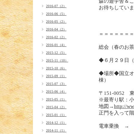
森の遊学舎＆
2016-07（2）
お待ちしてい
2016-06（5）
2016-05（2）
2016-04（2）
＝＝＝＝＝＝
2016-02（2）
2016-01（4）
総会（春のお
2015-12（5）
◆６月２９日
2015-11（10）
2015-10（6）
◆場所◆国立
2015-09（1）
棟）
2015-07（3）
2015-06（4）
〒151-005
※最寄り駅：小
2015-05（1）
地図→
http://ww
2015-04（2）
正門を入って
2015-01（1）
2014-12（1）
電車乗換 
2014-11（1）