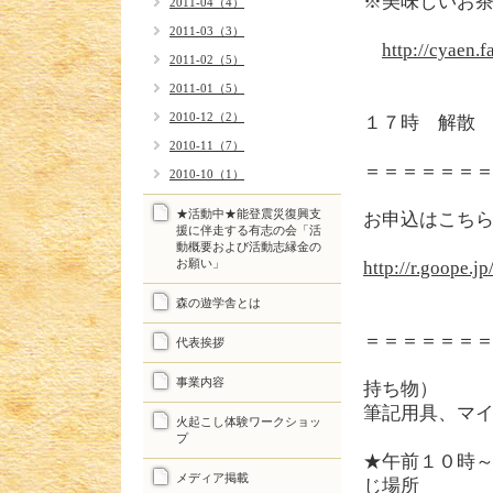
※美味し
2011-04（4）
2011-03（3）
http://cyaen.
2011-02（5）
2011-01（5）
2010-12（2）
１７時 解散
2010-11（7）
＝＝＝＝＝＝
2010-10（1）
★活動中★能登震災復興支
お申込はこち
援に伴走する有志の会「活
動概要および活動志縁金の
お願い」
http://r.goope.j
森の遊学舎とは
＝＝＝＝＝＝
代表挨拶
事業内容
持ち物）
筆記用具、マ
火起こし体験ワークショッ
プ
★午前１０時
メディア掲載
じ場所