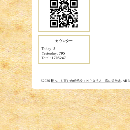
カウンター
Today:
8
Yesterday:
795
Total:
1705247
©2026
根っこを育む自然学校：ＮＰＯ法人 森の遊学舎
. All 