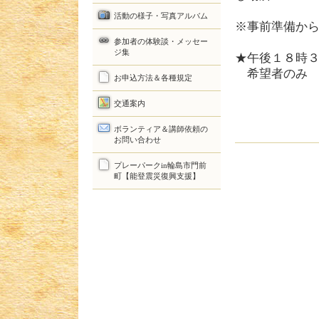
活動の様子・写真アルバム
※事前準備か
参加者の体験談・メッセー
ジ集
★午後１８時
希望者のみ
お申込方法＆各種規定
交通案内
ボランティア＆講師依頼の
お問い合わせ
プレーパークin輪島市門前
町【能登震災復興支援】