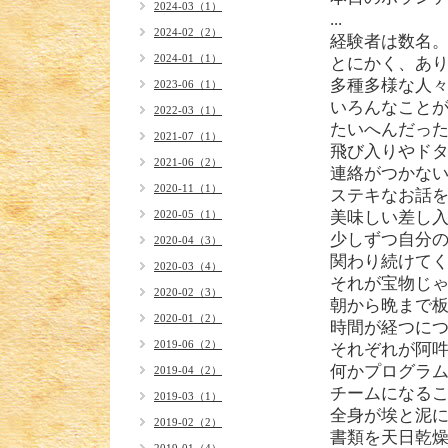
2024-03（1）
...
2024-02（2）
経験者は数名
2024-01（1）
とにかく、あ
多種多様な人
2023-06（1）
いろんなこと
2022-03（1）
たいへんだっ
2021-07（1）
飛び入りやド
2021-06（2）
連絡がつかな
2020-11（1）
ステキなお話
2020-05（1）
美味しい差し
少しずつ自分
2020-04（3）
関わり続けて
2020-03（4）
それが宝物じ
2020-02（3）
朝から晩まで
2020-01（2）
時間が経つに
2019-06（2）
それぞれが阿
何かプログラ
2019-04（2）
チームになる
2019-03（1）
全身が埃と泥
2019-02（2）
書類を天日乾