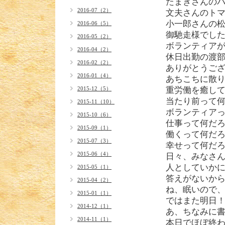
たまきさんの
2016-07（2）
文夫さんのト
小一郎さんの
2016-06（5）
御馳走様でし
2016-05（2）
ボランティア
2016-04（2）
休日出勤の渡
2016-02（2）
ありがとうご
2016-01（4）
あちこちに散
2015-12（5）
重労働を癒し
当たり前って
2015-11（10）
ボランティア
2015-10（6）
仕事って何だ
2015-09（1）
働くって何だ
2015-07（3）
幸せって何だ
2015-06（4）
日々、みなさ
人としていか
2015-05（1）
答えがないか
2015-04（2）
ね、眠いので
2015-01（1）
ではまた明日
2014-12（1）
あ、ちなみに
2014-11（1）
本日でほぼ終