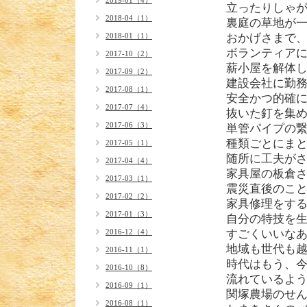
2019-01（4）
立ったりしゃ
2018-04（1）
裏庭の草地が
2018-01（1）
おかげさまで
ボランティア
2017-10（2）
薪小屋を解体
2017-09（2）
建設会社に勤
2017-08（1）
安全かつ的確
2017-07（4）
抜いた釘を集
2017-06（3）
単管パイプの
種類ごとにま
2017-05（1）
随所に工夫が
2017-04（4）
家具屋の板倉
2017-03（1）
震災直後のこ
2017-02（2）
家具修理をす
2017-01（3）
自分の特技を
2016-12（4）
すごくいいな
地域も世代も
2016-11（1）
時代はもう、
2016-10（8）
流れているよ
2016-09（1）
関塚農場のせ
2016-08（1）