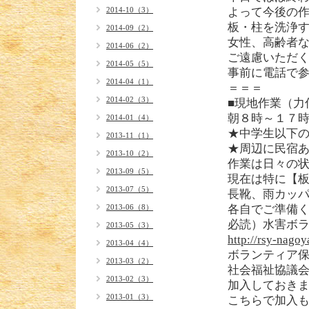
2014-10（3）
よって今後の
板・柱を洗浄
2014-09（2）
女性、高齢者
2014-06（2）
ご遠慮いただ
2014-05（5）
事前に電話で
2014-04（1）
＝＝＝
2014-02（3）
■現地作業（力
朝８時～１７時
2014-01（4）
★中学生以下
2013-11（1）
★周辺に民宿
2013-10（2）
作業は日々の
2013-09（5）
現在は特に【
2013-07（5）
長靴、雨カッ
2013-06（8）
各自でご準備
必読）水害ボラ
2013-05（3）
http://rsy-nago
2013-04（4）
ボランティア
2013-03（2）
社会福祉協議会
2013-02（3）
加入しておき
2013-01（3）
こちらで加入