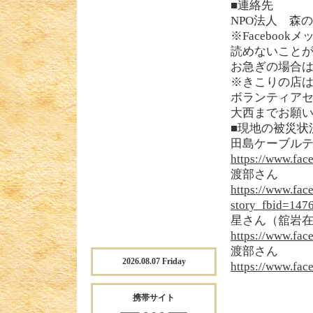
■連絡先
NPO法人 森
※Faceboo
読めないこと
お急ぎの場合
※きこりの店
ボランティア
大西までお願
■現地の被災状
田島ケーブル
https://www.fa
渡部さん
https://www.fac
story_fbid=14
星さん（舘岩
https://www.fa
渡部さん
2026.08.07 Friday
https://www.f
携帯サイト