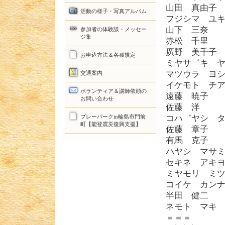
山田 真由子
活動の様子・写真アルバム
フジシマ ユ
山下 三奈
参加者の体験談・メッセー
ジ集
赤松 千里
廣野 美千子
お申込方法＆各種規定
ミヤサ゛キ 
マツウラ ヨ
交通案内
イケモト チ
ボランティア＆講師依頼の
遠藤 暁子
お問い合わせ
佐藤 洋
プレーパークin輪島市門前
コハ゛ヤシ 
町【能登震災復興支援】
佐藤 章子
有馬 克子
ハヤシ マサ
セキネ アキ
ミヤモリ ミ
コイケ カン
半田 健二
ネモト マキ
＝＝＝