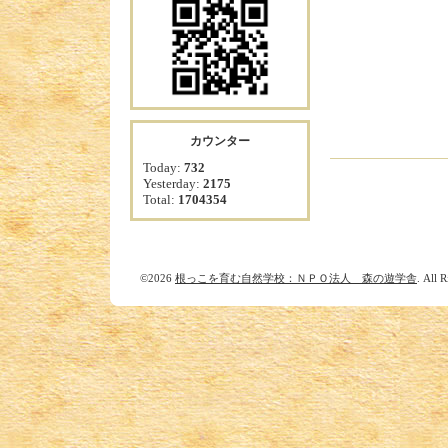
カウンター
Today:
732
Yesterday:
2175
Total:
1704354
©2026
根っこを育む自然学校：ＮＰＯ法人 森の遊学舎
. All 