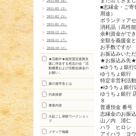
また出てきま
2011-04（4）
■志縁金・ご寄
2011-03（3）
用途）
2011-02（5）
ボランティア
2011-01（5）
消耗品（高性
2010-12（2）
余剰資金がで
全額を義援金
2010-11（7）
お手数ですが
2010-10（1）
お振込みいた
★活動中★能登震災復興支
★お振込み先
援に伴走する有志の会「活
●ゆうちょ銀行
動概要および活動志縁金の
お願い」
ゆうちょ銀行
特定非営利活
森の遊学舎とは
●ゆうちょ銀行
ゆうちょ銀行
代表挨拶
８
事業内容
普通預金 番号
志縁金のお振
火起こし体験ワークショッ
山ノ内 清仁
プ
ハラ ヒロシ
メディア掲載
アイハラ ヨ