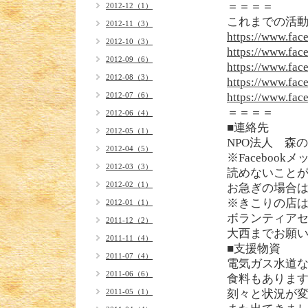
＝＝＝＝
2012-12（1）
これまでの活
2012-11（3）
https://www.fa
2012-10（3）
https://www.fa
2012-09（6）
https://www.fa
2012-08（3）
https://www.fa
2012-07（6）
https://www.fa
＝＝＝＝
2012-06（4）
■連絡先
2012-05（1）
NPO法人 森
2012-04（5）
※Faceboo
2012-03（3）
読めないこと
2012-02（1）
お急ぎの場合
※きこりの店
2012-01（1）
ボランティア
2011-12（2）
大西までお願
2011-11（4）
■支援物資
2011-07（4）
電気ガス水道
2011-06（6）
食料もありま
2011-05（1）
刻々と状況が