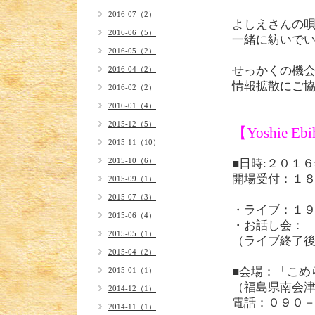
2016-07（2）
よしえさんの
2016-06（5）
一緒に紡いで
2016-05（2）
せっかくの機
2016-04（2）
情報拡散にご協力く
2016-02（2）
2016-01（4）
2015-12（5）
【Yoshie 
2015-11（10）
2015-10（6）
■日時:２０１
開場受付：１
2015-09（1）
2015-07（3）
・ライブ：１
2015-06（4）
・お話し会：
2015-05（1）
（ライブ終了
2015-04（2）
■会場：「こめ
2015-01（1）
（福島県南会津
2014-12（1）
電話：０９０
2014-11（1）