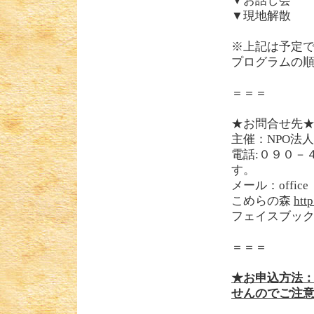
▼お話し会
▼現地解散
※上記は予定
プログラムの
＝＝＝
★お問合せ先
主催：NPO法
電話:０９０－
す。
メール：offi
こめらの森
http
フェイスブッ
＝＝＝
★お申込方法
せんのでご注