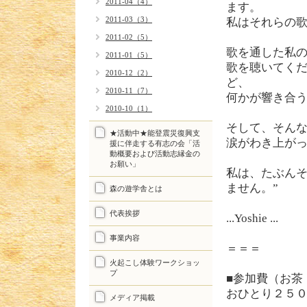
2011-04（4）
ます。
2011-03（3）
私はそれらの
2011-02（5）
歌を通した私
2011-01（5）
歌を聴いてくだ
2010-12（2）
ど、
2010-11（7）
何かが響き合
2010-10（1）
そして、そん
★活動中★能登震災復興支
涙がわき上が
援に伴走する有志の会「活
動概要および活動志縁金の
お願い」
私は、たぶん
ません。”
森の遊学舎とは
代表挨拶
...Yoshie ...
事業内容
＝＝＝
火起こし体験ワークショッ
プ
■参加費（お茶
おひとり２５
メディア掲載