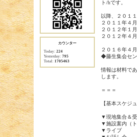
ト/hです。
以降、２０１
２０１１年４月
２０１２年１
２０１２年４月
カウンター
２０１６年４月
Today:
224
◆藤生集会センタ
Yesterday:
795
Total:
1705463
情報は材料で
します。
＝＝＝
【基本スケジ
▼現地集合＆
▼施設案内（
▼ライブ