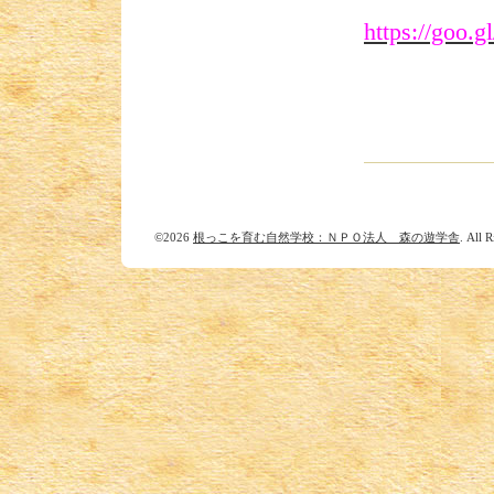
https://goo.
©2026
根っこを育む自然学校：ＮＰＯ法人 森の遊学舎
. All 