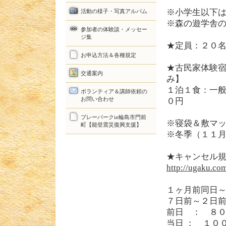
※小学生以下
活動の様子・写真アルバム
※森の遊学舎
参加者の体験談・メッセー
ジ集
★定員：２０
お申込方法＆各種規定
★古民家体験
交通案内
み】
１泊１食：一
ボランティア＆講師依頼の
お問い合わせ
０円
プレーパークin輪島市門前
※寝袋＆敷マ
町【能登震災復興支援】
※冬季（１１
★キャンセル規
http://ugaku.com
１ヶ月前同日
７日前～２日
前日 ： ８
当日 ： １０