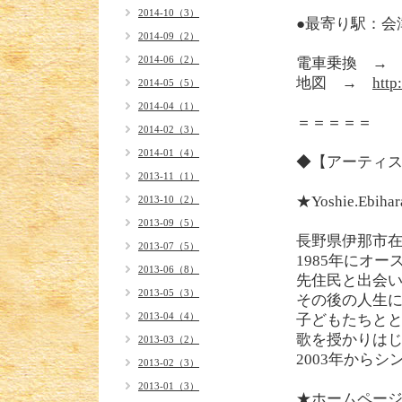
2014-10（3）
●最寄り駅：会
2014-09（2）
2014-06（2）
電車乗換 
地図 →
http
2014-05（5）
2014-04（1）
＝＝＝＝＝
2014-02（3）
2014-01（4）
◆【アーティ
2013-11（1）
★Yoshie.E
2013-10（2）
2013-09（5）
長野県伊那市
2013-07（5）
1985年にオー
2013-06（8）
先住民と出会
2013-05（3）
その後の人生
2013-04（4）
子どもたちと
歌を授かりはじ
2013-03（2）
2003年から
2013-02（3）
2013-01（3）
★ホームペー