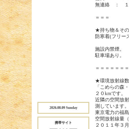
無連絡 ： 
＝＝＝
★持ち物＆そ
防寒着(フリー
施設内禁煙。
駐車場あり。
＝＝＝＝＝＝
★環境放射線
「こめらの森
２０kmです。
近隣の空間放
測しています
2026.08.09 Sunday
東京電力の福
空間放射線量（
携帯サイト
２０１１年３