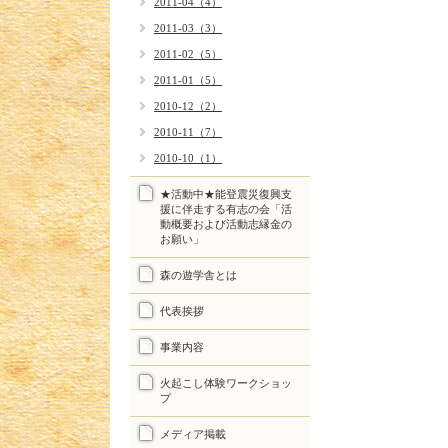
2011-04（4）
2011-03（3）
2011-02（5）
2011-01（5）
2010-12（2）
2010-11（7）
2010-10（1）
★活動中★能登震災復興支
援に伴走する有志の会「活
動概要および活動志縁金の
お願い」
森の遊学舎とは
代表挨拶
事業内容
火起こし体験ワークショッ
プ
メディア掲載