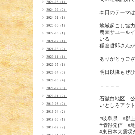
2024-03（1）
2024-02（2）
本日のテーマ
2024-01（1）
地域起こし協
2023-06（1）
農園サユール
2022-03（1）
いる
2021-07（1）
稲倉哲郎さん
2021-06（2）
2020-11（1）
ありがとうござい
2020-05（1）
明日以降もぜ
2020-04（3）
2020-03（4）
＝＝＝＝
2020-02（3）
2020-01（2）
石徹白地区 公式ホー
2019-06（2）
いとしろアウトドアビレ
2019-04（2）
#岐阜県 #郡
2019-03（1）
#情報発信 #
2019-02（2）
#東日本大震災