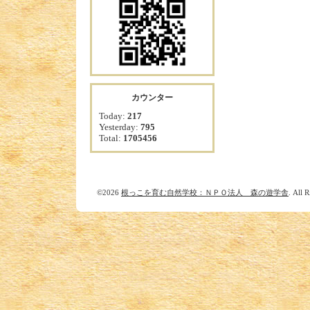
カウンター
Today:
217
Yesterday:
795
Total:
1705456
©2026
根っこを育む自然学校：ＮＰＯ法人 森の遊学舎
. All 