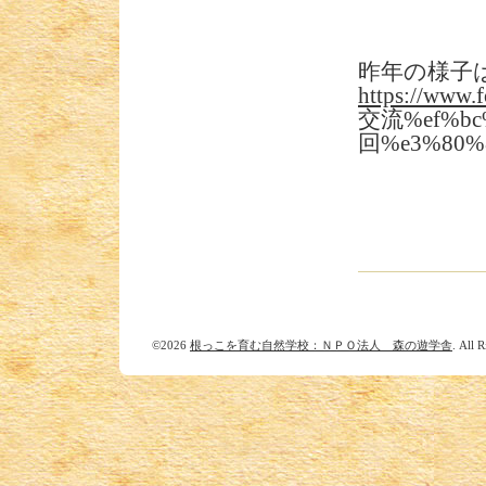
昨年の様子
https://www.f
交流%ef%bc
回%e3%80
©2026
根っこを育む自然学校：ＮＰＯ法人 森の遊学舎
. All 