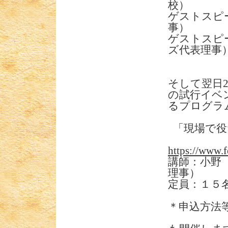
校）
ゲストスピ
事）
ゲストスピ
ズ代表理事
そして翌日2月
の試行イベ
るプログラ
「現場で役
https://www.f
講師：小野
理事）
定員：１５名
＊申込方法