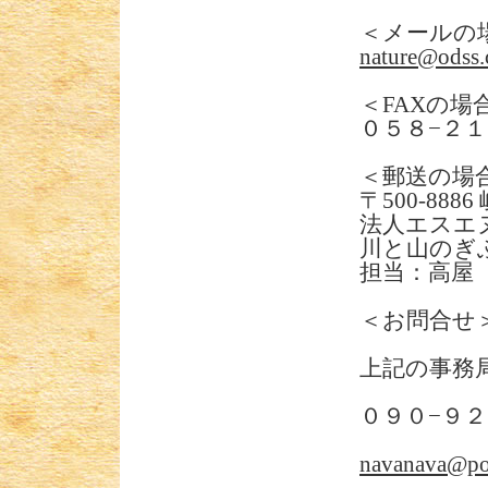
＜メールの
nature@odss.
＜FAXの場
０５８−２１
＜郵送の場
〒500-88
法人エスエ
川と山のぎ
担当：高屋
＜お問合せ
上記の事務
０９０−９２
navanava@po