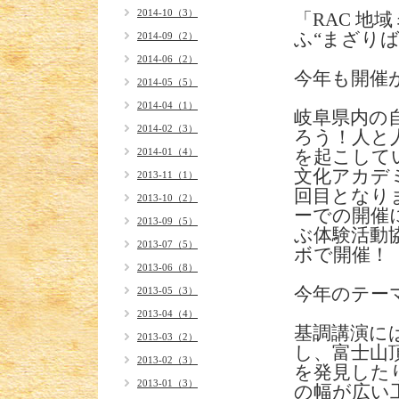
2014-10（3）
「RAC 地域
ふ“まざりば”
2014-09（2）
2014-06（2）
今年も開催
2014-05（5）
2014-04（1）
岐阜県内の
2014-02（3）
ろう！人と
2014-01（4）
を起こして
文化アカデ
2013-11（1）
回目となり
2013-10（2）
ーでの開催
2013-09（5）
ぶ体験活動
2013-07（5）
ボで開催！
2013-06（8）
今年のテーマは
2013-05（3）
2013-04（4）
基調講演に
2013-03（2）
し、富士山
2013-02（3）
を発見した
2013-01（3）
の幅が広い