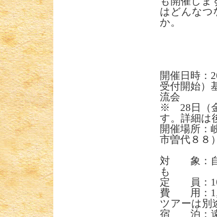
も開催しま
はどんなつ
か。
開催日時：20
受付開始）基
流会
※ 28日
す。詳細は
開催場所：
市曽代８８
対 象：自
も
定 員：1
費 用：1
ツアーは別
宿 泊：遠