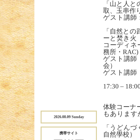
「山と人と
取、玉串作
ゲスト講師
「自然との
ーと焚き火
コーディネ
務所・RAC)
ゲスト講師
会）
ゲスト講師
17:30 –
体験コーナ
もあります
2026.08.09 Sunday
「うどんづ
携帯サイト
自然學校）