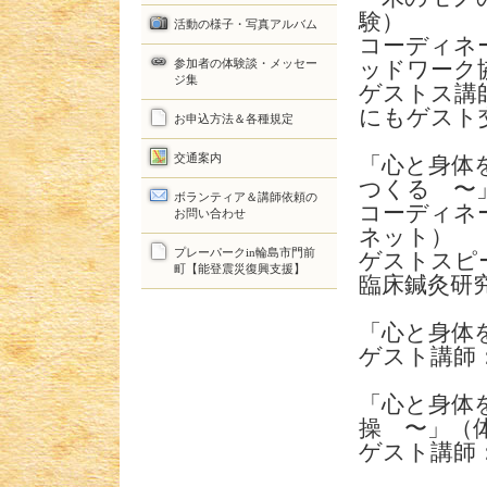
験）
活動の様子・写真アルバム
コーディネ
参加者の体験談・メッセー
ッドワーク
ジ集
ゲストス講
にもゲスト
お申込方法＆各種規定
交通案内
「心と身体
つくる 〜
ボランティア＆講師依頼の
コーディネ
お問い合わせ
ネット）
プレーパークin輪島市門前
ゲストスピ
町【能登震災復興支援】
臨床鍼灸研
「心と身体
ゲスト講師
「心と身体
操 〜」（
ゲスト講師