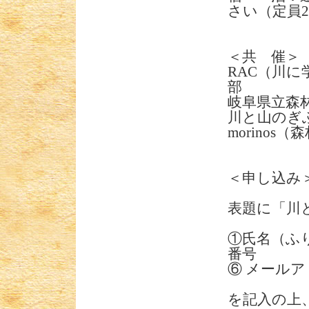
さい（定員2
＜共 催＞
RAC（川
部
岐阜県立森
川と山のぎ
morino
＜申し込み
表題に「川
①氏名（ふ
番号
⑥ メール
を記入の上