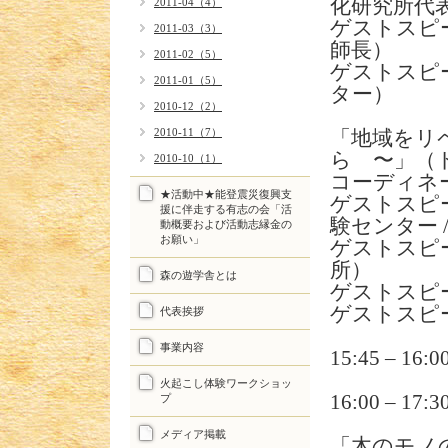
化研究所代表理
2011-04（4）
ゲストスピ
2011-03（3）
師長）
2011-02（5）
ゲストスピ
2011-01（5）
ター）
2010-12（2）
2010-11（7）
「地域をリ
ら 〜」（
2010-10（1）
コーディネ
★活動中★能登震災復興支
ゲストスピ
援に伴走する有志の会「活
験センター / 
動概要および活動志縁金の
お願い」
ゲストスピ
所）
森の遊学舎とは
ゲストスピ
ゲストスピ
代表挨拶
事業内容
15:45 – 16:
火起こし体験ワークショッ
16:00 –
プ
メディア掲載
「木のモノ