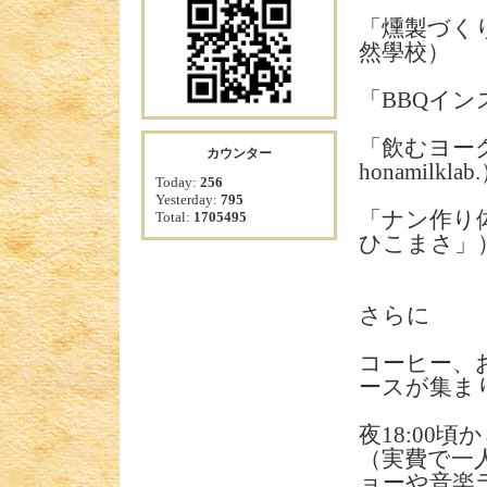
「燻製づく
然學校）
「BBQイ
「飲むヨー
カウンター
honamilklab
Today:
256
Yesterday:
795
「ナン作り
Total:
1705495
ひこまさ」
さらに
コーヒー、
ースが集ま
夜18:00
（実費で一
ョーや音楽