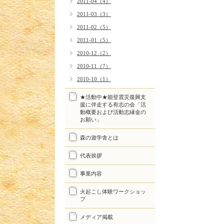
2011-04（4）
2011-03（3）
2011-02（5）
2011-01（5）
2010-12（2）
2010-11（7）
2010-10（1）
★活動中★能登震災復興支
援に伴走する有志の会「活
動概要および活動志縁金の
お願い」
森の遊学舎とは
代表挨拶
事業内容
火起こし体験ワークショッ
プ
メディア掲載