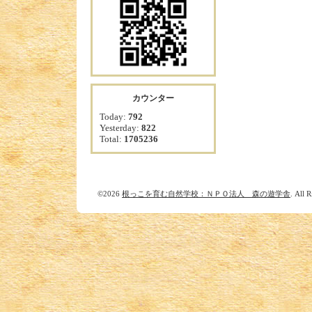
カウンター
Today:
792
Yesterday:
822
Total:
1705236
©2026
根っこを育む自然学校：ＮＰＯ法人 森の遊学舎
. All 