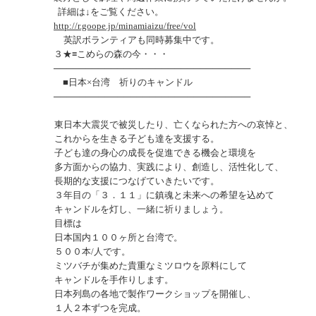
詳細は↓をご覧ください。
http://r.goope.jp/minamiaizu/free/vol
英訳ボランティアも同時募集中です。
３★≡こめらの森の今・・・
───────────────────────────────
■日本×台湾 祈りのキャンドル
───────────────────────────────
東日本大震災で被災したり、亡くなられた方への哀悼と、
これからを生きる子ども達を支援する。
子ども達の身心の成長を促進できる機会と環境を
多方面からの協力、実践により、創造し、活性化して、
長期的な支援につなげていきたいです。
３年目の「３．１１」に鎮魂と未来への希望を込めて
キャンドルを灯し、一緒に祈りましょう。
目標は
日本国内１００ヶ所と台湾で。
５００本/人です。
ミツバチが集めた貴重なミツロウを原料にして
キャンドルを手作りします。
日本列島の各地で製作ワークショップを開催し、
１人２本ずつを完成。