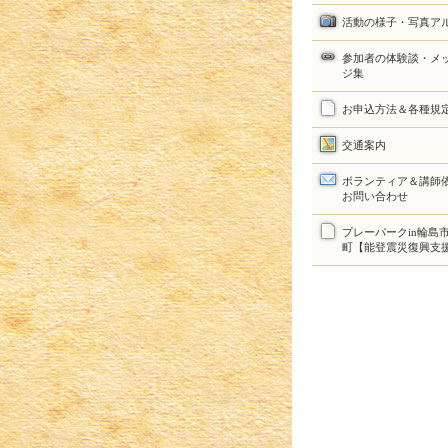
活動の様子・写真ア
参加者の体験談・メ
ジ集
お申込方法＆各種規
交通案内
ボランティア＆講師
お問い合わせ
プレーパークin輪島
町【能登震災復興支