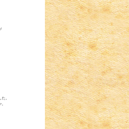
が
した。
か。