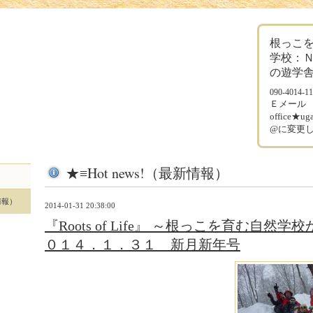
根っこ
学校：
の遊学
090-4014-1
Ｅメー
office★
@に変更
★≡Hot news!（最新情報）
新情報）
2014-01-31 20:38:00
『Roots of Life』 ～根っこを育む自然
０１４．１．３１ 新月新年号