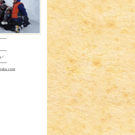
━━
━━
)／
━━
ugaku.com