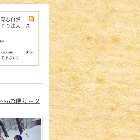
を育む自然
ＮＰＯ法人 森
舎
164
ル
ugaku.com （★を
して下さい）
学校からの便り～２