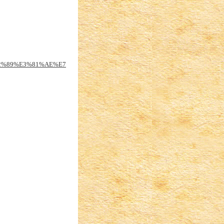
%82%89%E3%81%AE%E7