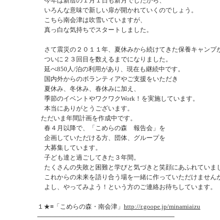
今年は新暦の１月１日も新月でしたから、
いろんな意味で新しい扉が開かれていくのでしょう。
こちら南会津は吹雪いていますが、
真っ白な気持ちでスタートしました。
さて震災の２０１１年、夏休みから続けてきた保養キャンプ
ついに２３回目を数えるまでになりました。
延べ850人/泊の利用があり、現在も継続中です。
国内外からのボランティアやご支援をいただき
夏休み、冬休み、春休みに加え、
季節のイベントやワクワクWork！を実施しています。
本当にありがとうございます。
ただいま年間計画を作成中です。
春４月以降で、「こめらの森 報告会」を
企画していただける方、団体、グループを
大募集しています。
子ども達と過ごしてきた３年間。
たくさんの失敗と困難と学びと気づきと笑顔にあふれていま
これからの未来を語り合う場を一緒に作っていただけません
よし、やってみよう！という方のご連絡お待ちしています。
１★≡「こめらの森・南会津」
http://r.goope.jp/minamiaizu
───────────────────────────────