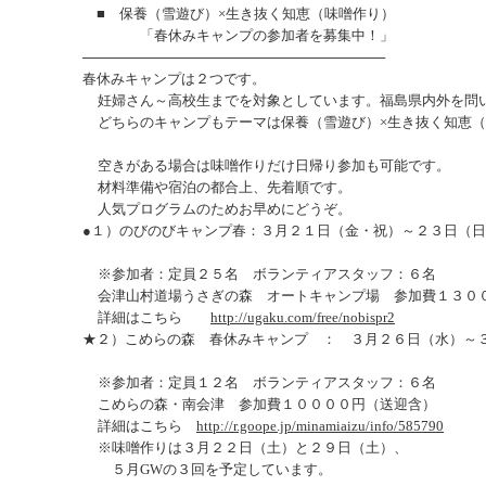
■ 保養（雪遊び）×生き抜く知恵（味噌作り）
「春休みキャンプの参加者を募集中！」
───────────────────────────────
春休みキャンプは２つです。
妊婦さん～高校生までを対象としています。福島県内外を問
どちらのキャンプもテーマは保養（雪遊び）×生き抜く知恵（
空きがある場合は味噌作りだけ日帰り参加も可能です。
材料準備や宿泊の都合上、先着順です。
人気プログラムのためお早めにどうぞ。
●１）のびのびキャンプ春：３月２１日（金・祝）～２３日（
※参加者：定員２５名 ボランティアスタッフ：６名
会津山村道場うさぎの森 オートキャンプ場 参加費１３０
詳細はこちら
http://ugaku.com/free/nobispr2
★２）こめらの森 春休みキャンプ ： ３月２６日（水）～
※参加者：定員１２名 ボランティアスタッフ：６名
こめらの森・南会津 参加費１００００円（送迎含）
詳細はこちら
http://r.goope.jp/minamiaizu/info/585790
※味噌作りは３月２２日（土）と２９日（土）、
５月GWの３回を予定しています。