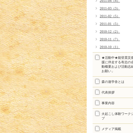
2011-04（4）
2011-03（3）
2011-02（5）
2011-01（5）
2010-12（2）
2010-11（7）
2010-10（1）
★活動中★能登震災
援に伴走する有志の
動概要および活動志
お願い」
森の遊学舎とは
代表挨拶
事業内容
火起こし体験ワーク
プ
メディア掲載