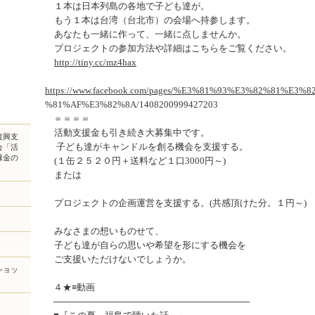
１本は日本列島の各地で子ども達が。
もう１本は台湾（台北市）の会場へ持参します。
あなたも一緒に作って、一緒に点しませんか。
プロジェクトの参加方法や詳細はこちらをご覧ください。
http://tiny.cc/mz4hax
https://www.facebook.com/pages/%E3%81%93%E3%82%81%E3
%81%AF%E3%82%8A/1408200999427203
＝＝＝＝
活動支援金も引き続き大募集中です。
復興支
子ども達がキャンドルを創る機会を支援する。
会「活
縁金の
(１缶２５２０円＋送料など１口3000円～)
または
プロジェクトの企画運営を支援する。(共感頂けた分。１円～)
みなさまの想いものせて、
子ども達が自らの思いや希望を形にする機会を
ご支援いただけないでしょうか。
ショッ
４★≡動画
───────────────────────────────