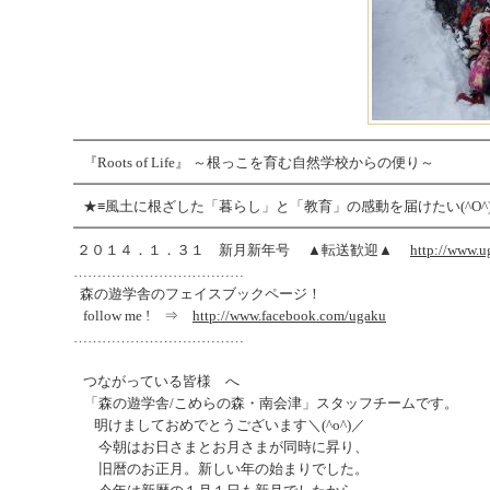
━━━━━━━━━━━━━━━━━━━━━━━━━━━━━
『Roots of Life』 ～根っこを育む自然学校からの便り～
━━━━━━━━━━━━━━━━━━━━━━━━━━━━━
★≡風土に根ざした「暮らし」と「教育」の感動を届けたい(^O^
━━━━━━━━━━━━━━━━━━━━━━━━━━━━━
２０１４．１．３１ 新月新年号 ▲転送歓迎▲
http://www.
………………………………
森の遊学舎のフェイスブックページ！
follow me ! ⇒
http://www.facebook.com/ugaku
………………………………
つながっている皆様 へ
「森の遊学舎/こめらの森・南会津」スタッフチームです。
明けましておめでとうございます＼(^o^)／
今朝はお日さまとお月さまが同時に昇り、
旧暦のお正月。新しい年の始まりでした。