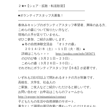
２★≡【シェア・拡散・転送歓迎】
───────────────────────────────
■ボランティアスタッフ大募集！
───────────────────────────────
春休みキャンプのボランティアスタッフ希望者、興味のある方
こめらの森について知りたい方など。
現地の人手が足りていません。
ぜひご参加、ご紹介お願いします。
▲冬の自然体験交流会 『オトナの森』
２０１４/２/８（土）～１１日（火・祝）▲
詳細はこちら＞＞＞
http://ugaku.com/info/585671
のびのび春（３月２１日～２３日）、
こめらの森（３月２６日～３０日）。
それぞれにボランティアスタッフが【６名】が必要です。
いずれも2泊3日以上で関われるオトナの方が対象です。
高校生、大学生、社会人の
ご家族、ご友人などご紹介いただけると嬉しいです。
お問い合わせ・お申込はこちらのフォームから
http://r.goope.jp/minamiaizu/contact
子どもたちの生活や自然体験のサポート、
裏方として調理や周辺作業に携わっていただけませんか。