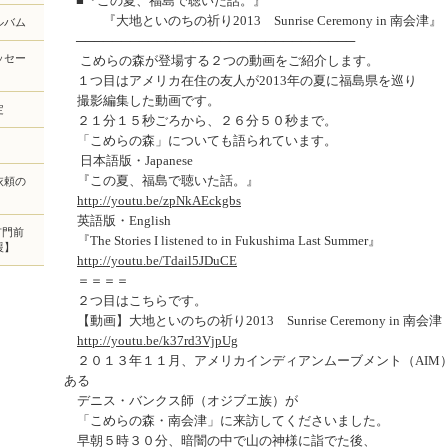
■『この夏、福島で聴いた話。』
『大地といのちの祈り2013 Sunrise Ceremony in 南会津』
ルバム
───────────────────────────────
ッセー
こめらの森が登場する２つの動画をご紹介します。
１つ目はアメリカ在住の友人が2013年の夏に福島県を巡り
撮影編集した動画です。
定
２１分１５秒ごろから、２６分５０秒まで。
「こめらの森」についても語られています。
日本語版・Japanese
『この夏、福島で聴いた話。』
依頼の
http://youtu.be/zpNkAEckgbs
英語版・English
市門前
『The Stories I listened to in Fukushima Last Summer』
援】
http://youtu.be/Tdail5JDuCE
＝＝＝＝
２つ目はこちらです。
【動画】大地といのちの祈り2013 Sunrise Ceremony in 南会津
http://youtu.be/k37rd3VjpUg
２０１３年１１月、アメリカインディアンムーブメント（AIM
ある
デニス・バンクス師（オジブエ族）が
「こめらの森・南会津」に来訪してくださいました。
早朝５時３０分、暗闇の中で山の神様に詣でた後、